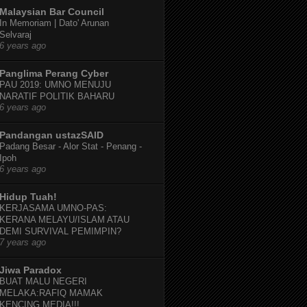
Malaysian Bar Council
In Memoriam | Dato' Arunan
Selvaraj
6 years ago
Panglima Perang Cyber
PAU 2019: UMNO MENUJU
NARATIF POLITIK BAHARU
6 years ago
Pandangan ustazSAID
Padang Besar - Alor Stat - Penang -
Ipoh
6 years ago
Hidup Tuah!
KERJASAMA UMNO-PAS:
KERANA MELAYU/ISLAM ATAU
DEMI SURVIVAL PEMIMPIN?
7 years ago
Jiwa Paradox
BUAT MALU NEGERI
MELAKA:RAFIQ MAMAK
KENCING MEDIA!!!