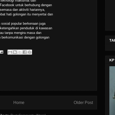
teknologi maklumat dan
l Facebook untuk berhubung dengan
emasa dan aktiviti hariannya,
at hati golongan itu menyertai dan
 sosial popular berkenaan juga
iketengahkan penduduk di kawasan
au tanpa mengira masa dan
leh berkomunikasi dengan golongan
TA
saya untuk menemui lebih ramai
KP
t idea baru daripada penduduk di
uda seperti pelajar sekolah dan
ana golongan itu dilihat mempunyai
dijawab di laman sosial ini dan
 berkenaan berpeluang
eka mengenai situasi tempoh
 dengan golongan itu, selain
njurkan,” katanya.
Home
Older Post
ancarkan laman Facebook 'Roslan