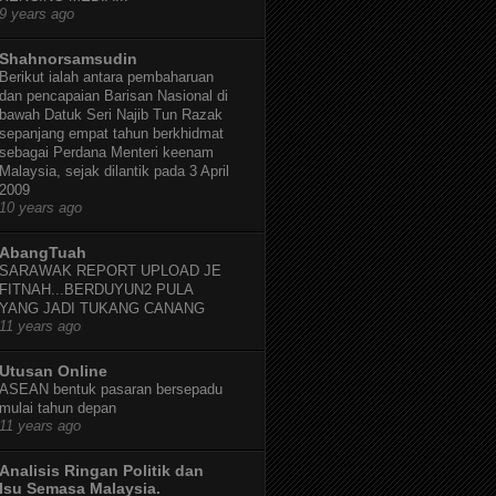
9 years ago
Shahnorsamsudin
Berikut ialah antara pembaharuan
dan pencapaian Barisan Nasional di
bawah Datuk Seri Najib Tun Razak
sepanjang empat tahun berkhidmat
sebagai Perdana Menteri keenam
Malaysia, sejak dilantik pada 3 April
2009
10 years ago
AbangTuah
SARAWAK REPORT UPLOAD JE
FITNAH...BERDUYUN2 PULA
YANG JADI TUKANG CANANG
11 years ago
Utusan Online
ASEAN bentuk pasaran bersepadu
mulai tahun depan
11 years ago
Analisis Ringan Politik dan
Isu Semasa Malaysia.