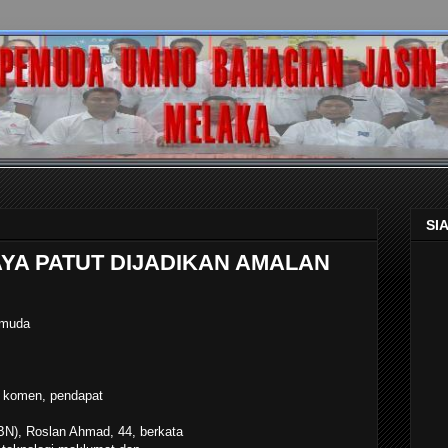
SI
AYA PATUT DIJADIKAN AMALAN
 muda
a komen, pendapat
N), Roslan Ahmad, 44, berkata