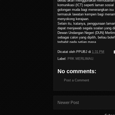
beliau akan menggunakan kemudahan 
komunikasi (ICT) seperti laman sosia
golongan muda bagi menerangkan isu s
termasuk lawatan kempen bagi menamb
menyokong kerajaan.
Selain itu, katanya, penggunaan laman
dapat menjawab segala soalan yang d
Dewan Undangan Negeri (DUN) Merlim
sebagai calon yang dipilih, beliau bo
terbabit pada setiap masa.
“Ini adalah kaedah terbaru digunakan 
pengundi di kawasan DUN Merlimau.
Dicatat oleh
PPUBJ
di
1:31 PM
Label:
PRK MERLIMAU.
“Menerusi cara ini, saya akan mendapa
sini terutama membabitkan golongan m
penuntut institusi pengajian tinggi ker
No comments:
idea yang kreatif dan berinovasi.
Post a Comment
“Segala isu yang ingin diketahui boleh 
melaluinya (Facebook) juga, golongan
menyuarakan komen dan pendapat mer
berkempen, isu semasa yang berkaitan
melihat perkembangan aktiviti yang dia
Newer Post
Beliau berkata demikian selepas mel